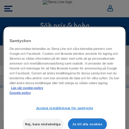
Sök pris & boka
Båtresa
Samtycken
Din persondata behandlas av Stena Line och våra betrodda partners som
Google och Facebook. Cookies och liknande tekniker används för lagring och
åtkomst av sådan information på din dator med syfte att ge personaliserade
annonser och innehållsmarknadsföring samt statistik. Vi använder din web-
historik och bokningar för att hitta liknande kunder för annonsering på Google
MINA SIDOR
och Facebook. Genom att ändra inställningarna för dessa samtycken kan du
bestämma vilka aktörer som kan använda din data och för vilka syften. Du kan
MIN PROFIL
alltid ändra dessa inställningar eller helt stänga av sådan vidare lagring.
Läs vår cookie-policy
MINA SIDOR
Google policy
VÄLKOMMEN TILL MINA SIDOR.
Justera inställningar för samtycke
Nej, bara nödvändiga
Ja till alla cookies