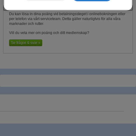
HUR LÖSER JAG IN MINA POÄNG NÄR JAG
GÖR EN BOKNING?
Du kan lösa in dina poäng vid betalningssteget i onlinebokningen eller
per telefon via vårt serviceteam. Detta gäller naturligtvis för alla våra
marknader och rutter.
Vill du veta mer om poäng och ditt medlemskap?
Se frågor & svar »