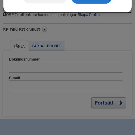
Skapa en Stena MORE-profil med medlemskap i vårt lojalitetsprogram Stena
MORE för att enklare hantera dina bokningar.
Skapa Profil »
SE DIN BOKNING
FÄRJA + BOENDE
FÄRJA
Bokningsnummer
E-mail
Fortsätt