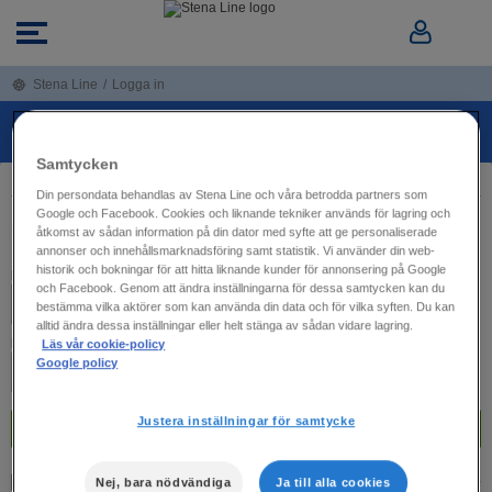
Stena Line
/
Logga in
LOGGA IN
Samtycken
Din persondata behandlas av Stena Line och våra betrodda partners som
Google och Facebook. Cookies och liknande tekniker används för lagring och
LOGGA IN
åtkomst av sådan information på din dator med syfte att ge personaliserade
annonser och innehållsmarknadsföring samt statistik. Vi använder din web-
historik och bokningar för att hitta liknande kunder för annonsering på Google
E-mail
och Facebook. Genom att ändra inställningarna för dessa samtycken kan du
bestämma vilka aktörer som kan använda din data och för vilka syften. Du kan
alltid ändra dessa inställningar eller helt stänga av sådan vidare lagring.
Lösenord
Läs vår cookie-policy
Google policy
Justera inställningar för samtycke
Fortsätt
Nej, bara nödvändiga
Ja till alla cookies
Kom ihåg mig
Glömt lösenordet?